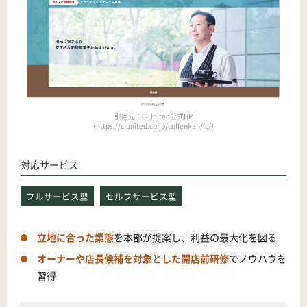
引用元：C-United公式HP
（https://c-united.co.jp/coffeekan/fc/）
対応サービス
フルサービス型
セルフサービス型
立地に合った業態
を本部が提案し、利益の最大化を図る
オーナーや店長候補を対象とした開店前研修
でノウハウを
習得