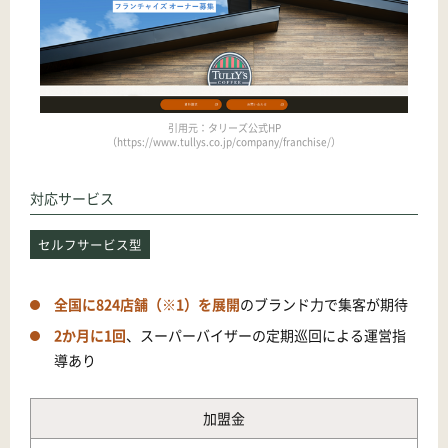
引用元：タリーズ公式HP
（https://www.tullys.co.jp/company/franchise/）
対応サービス
セルフサービス型
全国に824店舗（※1）を展開
のブランド力で集客が期待
2か月に1回
、スーパーバイザーの定期巡回による運営指
導あり
加盟金