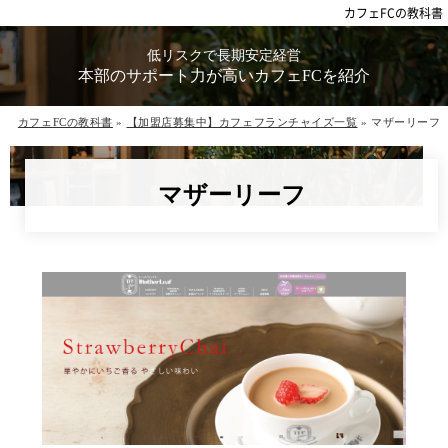
カフェFCの教科書
低リスクで⻑期安定経営
本部のサポート⼒が⾼いカフェFCを紹介
カフェFCの教科書
»
【加盟店募集中】カフェフランチャイズ一覧
»
マザーリーフ
マザーリーフ