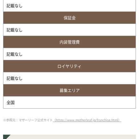
記載なし
保証金
記載なし
内装管理費
記載なし
ロイヤリティ
記載なし
募集エリア
全国
※参照元：マザーリーフ公式サイト
（https://www.motherleaf.jp/franchise.html）