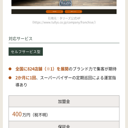
引用元：タリーズ公式HP
（https://www.tullys.co.jp/company/franchise/）
対応サービス
セルフサービス型
全国に824店舗（※1）を展開
のブランド力で集客が期待
2か月に1回
、スーパーバイザーの定期巡回による運営指
導あり
加盟金
400
万円
（税不明）
保証金