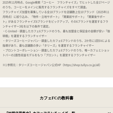
2025年11月時点、Google検索「コーヒー フランチャイズ」でヒットした全17ページ
のうち、コーヒーをメインに販売するフランチャイズをすべて調査。
フランチャイズ加盟を募集している全18ブランドを店舗数上位10ブランド（2025年11
月時点）に絞り込み、「物件・立地サポート」「開業前サポート」「開業後サポー
ト」があるフランチャイズ6ブランドをピックアップ。その6ブランドを運営するフラ
ンチャイザー3社を以下の条件で選定。
・C-United…調査したカフェ6ブランドのうち、最も加盟金と保証金の金額が安い「珈
琲館」を運営するフランチャイザー
・タリーズコーヒージャパン…調査したカフェ6ブランドのうち、2か月に1回SVによる
指導があり、最も店舗数の多い「タリーズ」を運営するフランチャイザー
・プロントコーポレーション…調査したカフェ6ブランドのうち、唯一カフェとショッ
トバーの2面性収益モデルをもつ「プロント」を運営するフランチャイザー
※1 参照元：タリーズコーヒージャパン公式HP（https://shop.tullys.co.jp/all）
カフェFCの教科書
【加盟店募集中】カフェフランチャイズ一覧