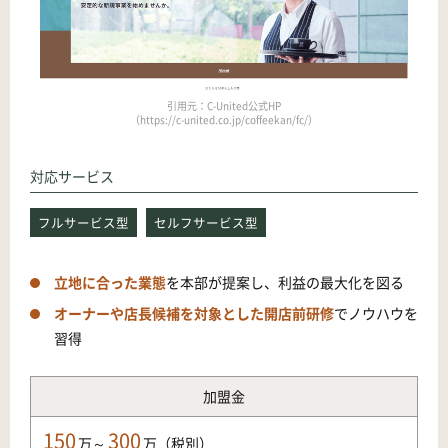
引用元：C-United公式HP
（https://c-united.co.jp/coffeekan/fc/）
対応サービス
フルサービス型
セルフサービス型
立地に合った業態
を本部が提案し、利益の最大化を図る
オーナーや店長候補を対象とした開店前研修
でノウハウを
習得
加盟金
150
300
万～
万（税別）