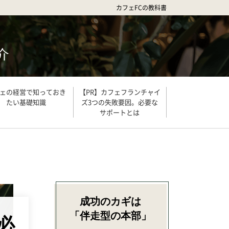
カフェFCの教科書
介
ェの経営で知っておき
【PR】カフェフランチャイ
たい基礎知識
ズ3つの失敗要因。必要な
サポートとは
成功のカギは
「伴走型の本部」
必