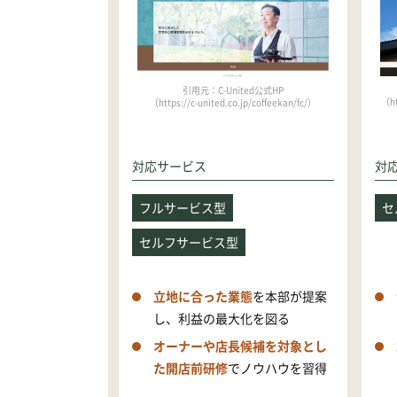
引用元：C-United公式HP
（ht
（https://c-united.co.jp/coffeekan/fc/）
対応サービス
対
フルサービス型
セ
セルフサービス型
立地に合った業態
を本部が提案
し、利益の最大化を図る
オーナーや店長候補を対象とし
た開店前研修
でノウハウを習得