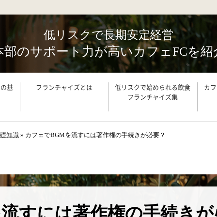
低リスクで⻑期安定経営
本部のサポート⼒が⾼いカフェFCを紹
ズの基
フランチャイズとは
低リスクで始められる飲食
カフ
フランチャイズ集
礎知識
»
カフェでBGMを流すには著作権の手続きが必要？
を流すには著作権の手続きが