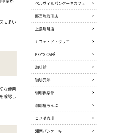
別申請が
ベルヴィルパンケーキカフェ
那吾弥珈琲店
スも多い
上島珈琲店
カフェ・ド・クリエ
KEY’S CAFÉ
珈琲館
珈琲元年
切な使用
珈琲倶楽部
を確認し
珈琲屋らんぷ
コメダ珈琲
湘南パンケーキ