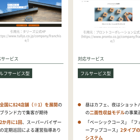
引用元：タリーズ公式HP
引用元：プロントコーポレーション公式
tps://www.tullys.co.jp/company/franchis
（https://www.pronto.co.jp/company/fra
e/）
e/）
応サービス
対応サービス
ルフサービス型
フルサービス型
全国に824店舗（※1）を展開
の
昼はカフェ、夜はショット
ブランド力で集客が期待
の
二面性収益モデル
の事業
2か月に1回
、スーパーバイザー
「ベーシックコース」「フ
の定期巡回による運営指導あり
ーアップコース」
2タイプ
システム