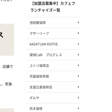
【加盟店募集中】カフェフ
ランチャイズ一覧
池田屋珈琲
ス
マザーリーフ
KADATUAN KOFFIE
探偵Café プログレス
ユトリ珈琲店
、店舗で
花論珈琲茶房
し、死後
支留比亜珈琲店
ボルサ
髙木珈琲