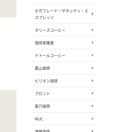
セガフレード・ザネッティ・エ
スプレッソ
タリーズコーヒー
珈琲家暖香
ドトールコーヒー
葉山珈琲
ビリオン珈琲
プロント
星乃珈琲
MUC
港屋珈琲